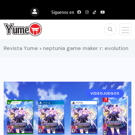
Síguenos en
Revista Yume
neptunia game maker r: evolution
>
VIDEOJUEGOS
NOTICIAS