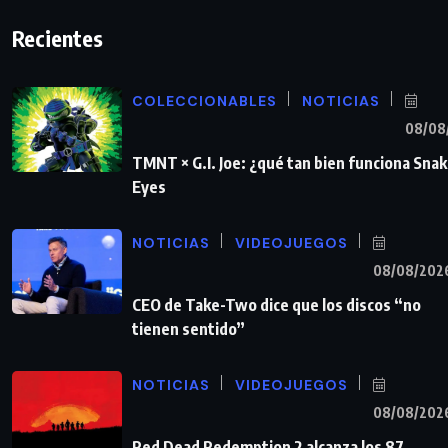
Recientes
COLECCIONABLES
NOTICIAS
08/08
TMNT × G.I. Joe: ¿qué tan bien funciona Sna
Eyes
NOTICIAS
VIDEOJUEGOS
08/08/202
CEO de Take-Two dice que los discos “no
tienen sentido”
NOTICIAS
VIDEOJUEGOS
08/08/202
Red Dead Redemption 2 alcanza los 87