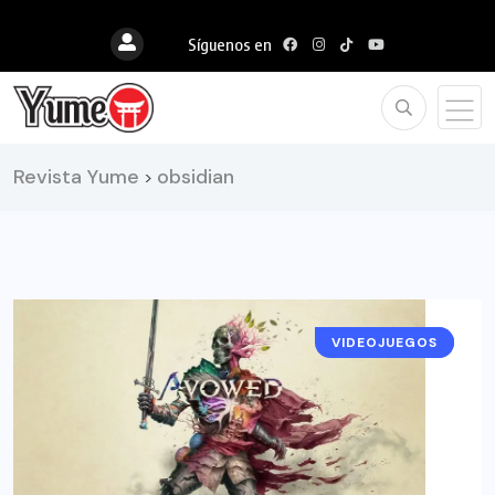
Síguenos en
Revista Yume
obsidian
>
VIDEOJUEGOS
NOTICIAS