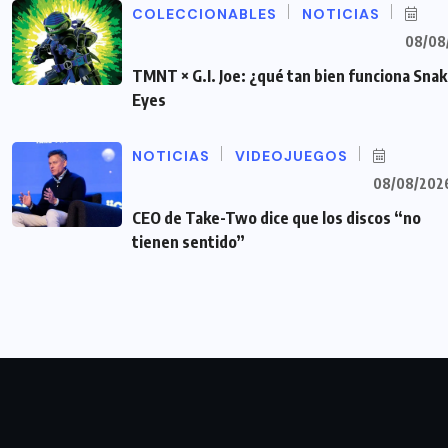
COLECCIONABLES
NOTICIAS
08/08
TMNT × G.I. Joe: ¿qué tan bien funciona Sna
Eyes
NOTICIAS
VIDEOJUEGOS
08/08/202
CEO de Take-Two dice que los discos “no
tienen sentido”