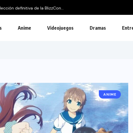
on...
s
Anime
Videojuegos
Dramas
Entr
ANIME