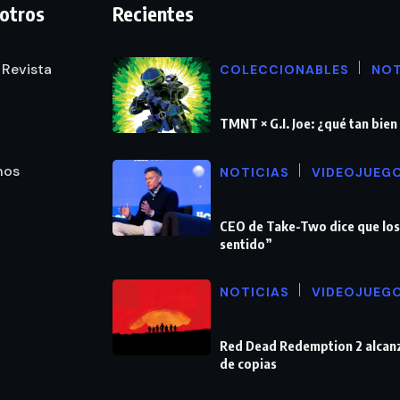
otros
Recientes
 Revista
COLECCIONABLES
NOT
TMNT × G.I. Joe: ¿qué tan bie
nos
NOTICIAS
VIDEOJUEG
CEO de Take-Two dice que los
sentido”
NOTICIAS
VIDEOJUEG
Red Dead Redemption 2 alcanz
de copias