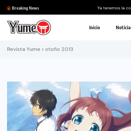
Ya tenemos la colección definitiva de la BlizzC
Breaking News
Inicio
Noticia
Revista Yume
otoño 2013
>