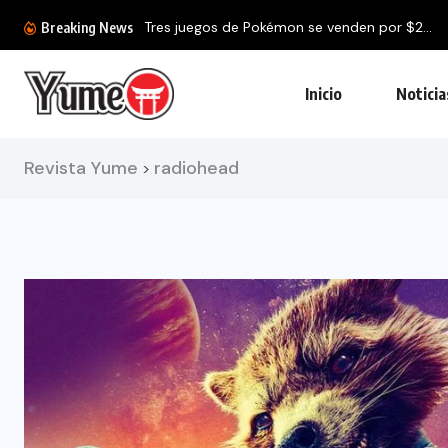
Tres juegos de Pokémon se venden por $2...
Breaking News
Inicio
Noticia
Revista Yume
radiohead
>