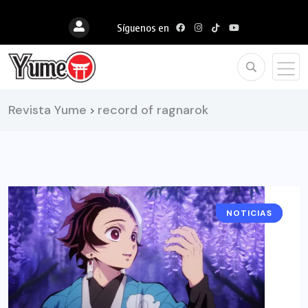
Síguenos en
Revista Yume
record of ragnarok
>
NOTICIAS
ANIME