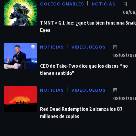
COLECCIONABLES
NOTICIAS
08/08
TMNT × G.I. Joe: ¿qué tan bien funciona Sna
Eyes
NOTICIAS
VIDEOJUEGOS
08/08/202
CEO de Take-Two dice que los discos “no
tienen sentido”
NOTICIAS
VIDEOJUEGOS
08/08/202
Red Dead Redemption 2 alcanza los 87
millones de copias