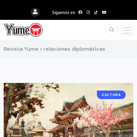
Síguenos en
Revista Yume
relaciones diplomáticas
>
CULTURA