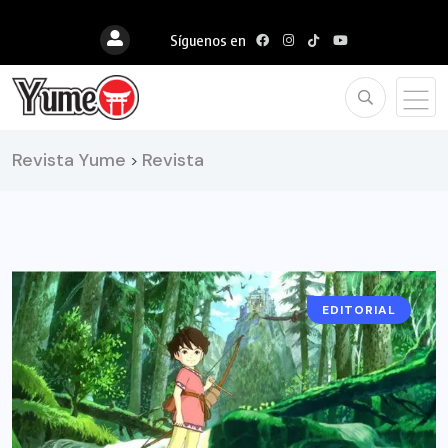
Síguenos en
Revista Yume
Revista
>
EDITORIAL