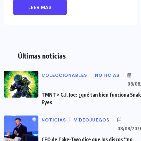
LEER MÁS
Últimas noticias
COLECCIONABLES
NOTICIAS
08/08
TMNT × G.I. Joe: ¿qué tan bien funciona Sna
Eyes
NOTICIAS
VIDEOJUEGOS
08/08/202
CEO de Take-Two dice que los discos “no