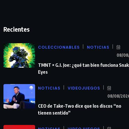
Recientes
COLECCIONABLES
NOTICIAS
08/08
TMNT × G.I. Joe: ¿qué tan bien funciona Sna
Eyes
NOTICIAS
VIDEOJUEGOS
08/08/202
CEO de Take-Two dice que los discos “no
tienen sentido”
NOTICIAS
VIDEOJUEGOS