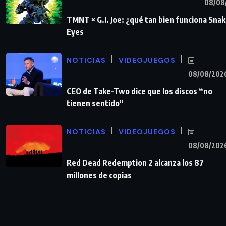
08/08
TMNT × G.I. Joe: ¿qué tan bien funciona Sna
Eyes
NOTICIAS
VIDEOJUEGOS
08/08/202
CEO de Take-Two dice que los discos “no
tienen sentido”
NOTICIAS
VIDEOJUEGOS
08/08/202
Red Dead Redemption 2 alcanza los 87
millones de copias