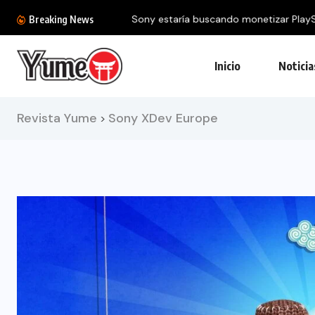
Sony estaría buscando monetizar PlayStation
Breaking News
Inicio
Noticia
Revista Yume
Sony XDev Europe
>