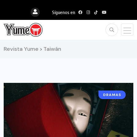
Síguenos en
Revista Yume
Taiwán
>
DRAMAS