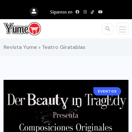
Síguenos en
Revista Yume
Teatro Giratablas
>
EVENTOS