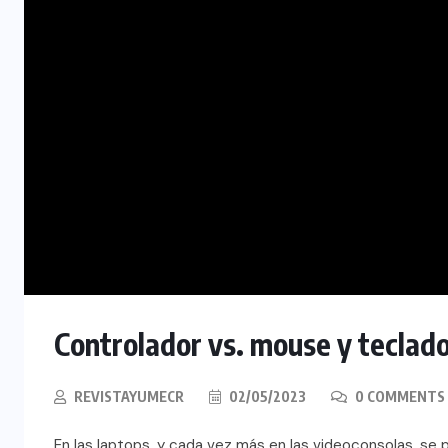
Controlador vs. mouse y teclado
REVISTAYUMECR
02/05/2023
0 COMMENTS
En las laptops, y cada vez más en las videoconsolas, se 