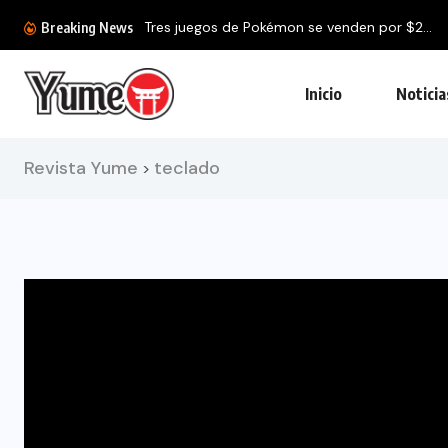
Tres juegos de Pokémon se venden por $2...
Breaking News
Inicio
Noticia
Revista Yume
teclado
>