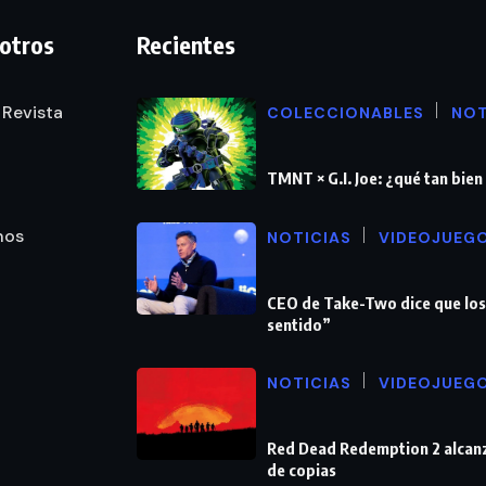
otros
Recientes
 Revista
COLECCIONABLES
NOT
TMNT × G.I. Joe: ¿qué tan bie
nos
NOTICIAS
VIDEOJUEG
CEO de Take-Two dice que los
sentido”
NOTICIAS
VIDEOJUEG
Red Dead Redemption 2 alcanz
de copias