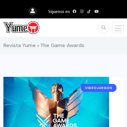
Síguenos en
Revista Yume
The Game Awards
>
VIDEOJUEGOS
NOTICIAS