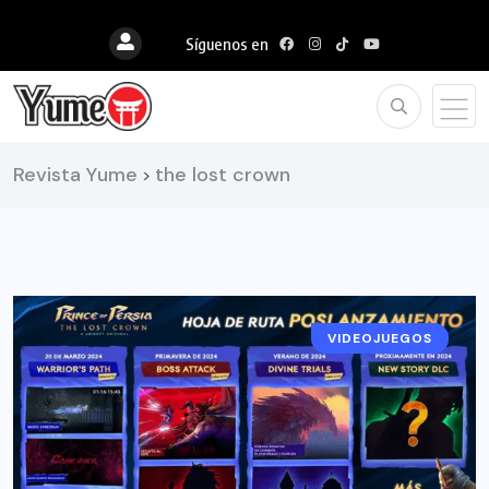
Síguenos en
Revista Yume
the lost crown
>
VIDEOJUEGOS
NOTICIAS