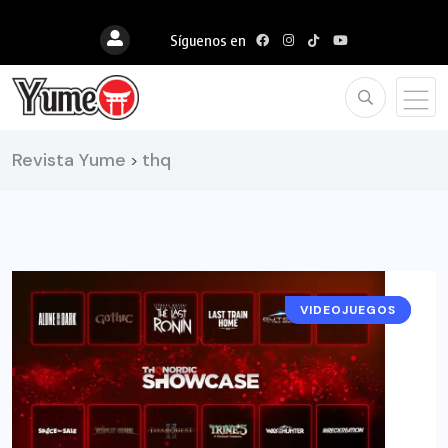
Síguenos en
Revista Yume
thq
>
VIDEOJUEGOS
NOTICIAS