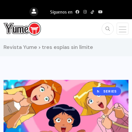
Síguenos en
Revista Yume
tres espías sin límite
>
NOTICIAS
SERIES