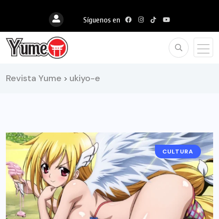
Síguenos en
Revista Yume
ukiyo-e
>
CULTURA