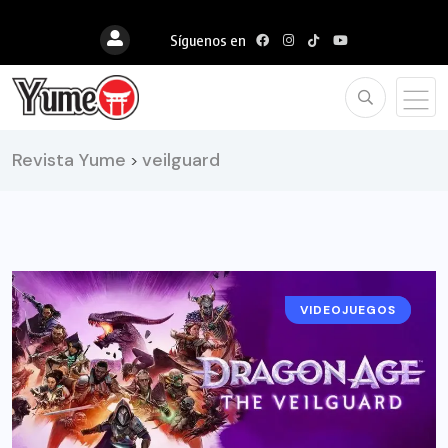
Síguenos en
Revista Yume
veilguard
>
VIDEOJUEGOS
NOTICIAS