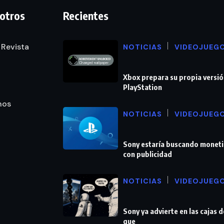
otros
Recientes
 Revista
NOTICIAS
VIDEOJUEG
Xbox prepara su propia versió
PlayStation
nos
NOTICIAS
VIDEOJUEG
Sony estaría buscando moneti
con publicidad
NOTICIAS
VIDEOJUEG
Sony ya advierte en las cajas 
que