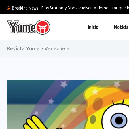
PlayStation y Xbox vuelven a demostrar que lo
Breaking News
Inicio
Noticia
Revista Yume
Venezuela
>