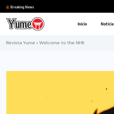
Breaking News
Inicio
Noticia
Revista Yume
Welcome to the NHK
>