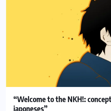
“Welcome to the NKH!: concept
japoneses”