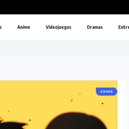
Ubisoft lanza una actualización 
s
Anime
Videojuegos
Dramas
Entr
ANIME