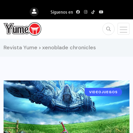
Síguenos en
Revista Yume
xenoblade chronicles
>
VIDEOJUEGOS
NOTICIAS