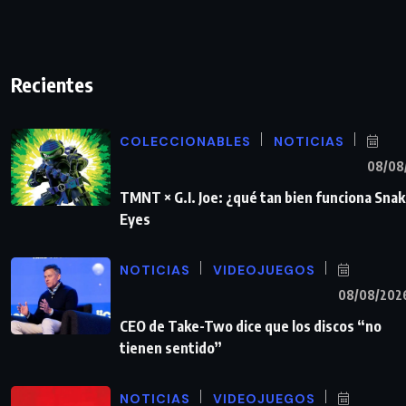
Recientes
COLECCIONABLES
NOTICIAS
08/08
TMNT × G.I. Joe: ¿qué tan bien funciona Sna
Eyes
NOTICIAS
VIDEOJUEGOS
08/08/202
CEO de Take-Two dice que los discos “no
tienen sentido”
NOTICIAS
VIDEOJUEGOS