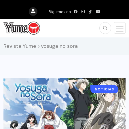
Síguenos en
Revista Yume
yosuga no sora
>
NOTICIAS
ANIME