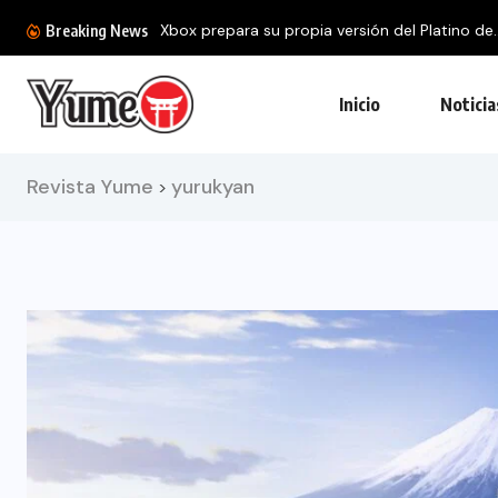
Xbox prepara su propia versión del Platino de..
Breaking News
Inicio
Noticia
Revista Yume
yurukyan
>