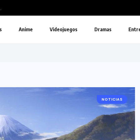
.
s
Anime
Videojuegos
Dramas
Entr
NOTICIAS
ANIME