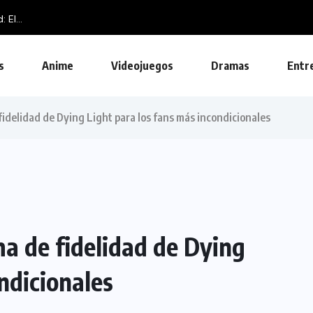
s
Anime
Videojuegos
Dramas
Entr
idelidad de Dying Light para los fans más incondicionales
a de fidelidad de Dying
ndicionales