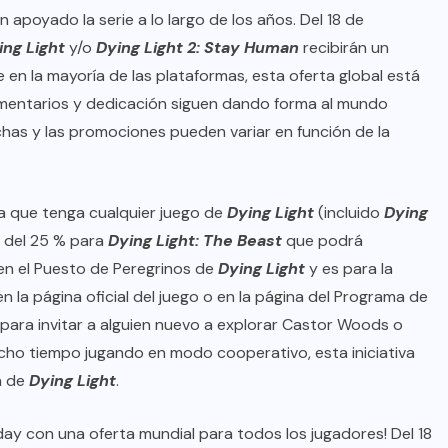
apoyado la serie a lo largo de los años. Del 18 de
ing Light
y/o
Dying Light 2: Stay Human
recibirán un
le en la mayoría de las plataformas, esta oferta global está
omentarios y dedicación siguen dando forma al mundo
chas y las promociones pueden variar en función de la
a que tenga cualquier juego de
Dying Light
(incluido
Dying
l del 25 % para
Dying Light: The Beast
que podrá
en el Puesto de Peregrinos de
Dying Light
y es para la
en la
página oficial del juego
o en la página del Programa de
a para invitar a alguien nuevo a explorar Castor Woods o
cho tiempo jugando en modo cooperativo, esta iniciativa
a de
Dying Light
.
iday con una oferta mundial para todos los jugadores! Del 18