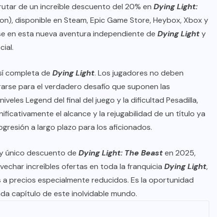
frutar de un increíble descuento del 20% en
Dying Light:
ion), disponible en Steam, Epic Game Store, Heybox, Xbox y
rse en esta nueva aventura independiente de
Dying Light
y
ial.
 sí completa de
Dying Light
. Los jugadores no deben
arse para el verdadero desafío que suponen las
eles Legend del final del juego y la dificultad Pesadilla,
ficativamente el alcance y la rejugabilidad de un título ya
gresión a largo plazo para los aficionados.
r y único descuento de
Dying Light: The Beast
en 2025,
char increíbles ofertas en toda la franquicia
Dying Light
,
 a precios especialmente reducidos. Es la oportunidad
ada capítulo de este inolvidable mundo.