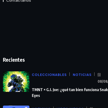
Contáctanos
Recientes
COLECCIONABLES
NOTICIAS
08/08
TMNT × G.I. Joe: ¿qué tan bien funciona Sna
Eyes