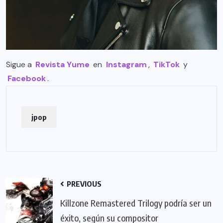
Sigue a
Revista Yume
en
Instagram
,
TikTok
y
Facebook
.
jpop
PREVIOUS
Killzone Remastered Trilogy podría ser un
éxito, según su compositor