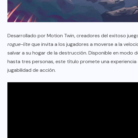
Desarrollado por Motion Twin, creadores del exitoso jue
rogue-lite
que invita a los jugadores a moverse a la velocid
salvar a su hogar de la destrucción. Disponible en modo 
hasta tres personas, este título promete una experiencia
jugabilidad de acción.