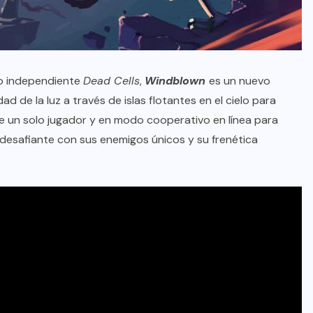
go independiente
Dead Cells
,
Windblown
es un nuevo
ad de la luz a través de islas flotantes en el cielo para
de un solo jugador y en modo cooperativo en línea para
 desafiante con sus enemigos únicos y su frenética