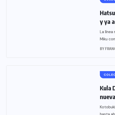
Hatsu
y ya a
La línea
Miku con
BY
FRAN
COLE
Kula 
nueva
Kotobuki
hasta ah