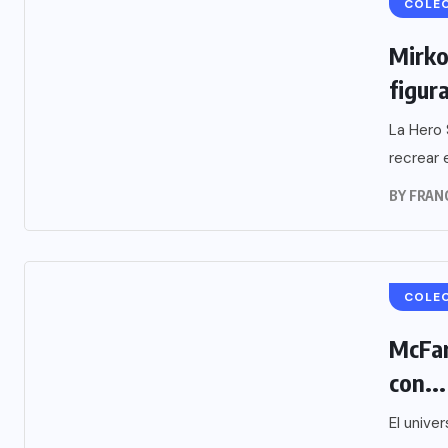
COLE
Mirko
figura
La Hero 
recrear 
BY
FRAN
COLE
McFarl
con...
El unive