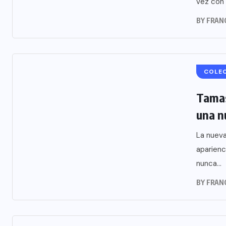
vez con 
BY
FRAN
COLE
Tamas
una n
La nueva
aparienc
nunca...
BY
FRAN