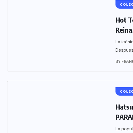
COLE
Hot T
Reina.
La icóni
Después 
BY
FRAN
COLE
Hatsu
PARAD
La popul