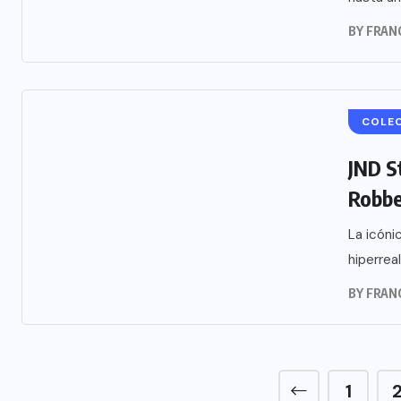
BY
FRAN
COLE
JND S
Robbe
La icóni
hiperrea
BY
FRAN
1