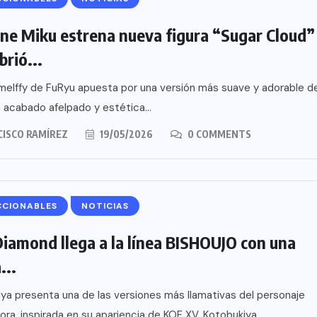
ne Miku estrena nueva figura “Sugar Cloud”
brió...
 melffy de FuRyu apuesta por una versión más suave y adorable d
 acabado afelpado y estética...
CISCO RAMÍREZ
19/05/2026
0 COMMENTS
CCIONABLES
NOTICIAS
Diamond llega a la línea BISHOUJO con una
...
ya presenta una de las versiones más llamativas del personaje
ora, inspirada en su apariencia de KOF XV. Kotobukiya...