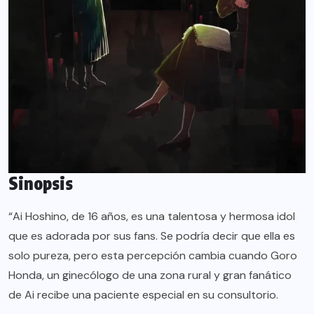
Sinopsis
“Ai Hoshino, de 16 años, es una talentosa y hermosa idol
que es adorada por sus fans. Se podría decir que ella es
solo pureza, pero esta percepción cambia cuando Goro
Honda, un ginecólogo de una zona rural y gran fanático
de Ai recibe una paciente especial en su consultorio.