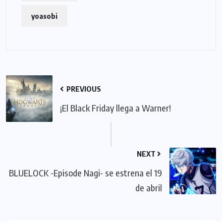
yoasobi
PREVIOUS
¡El Black Friday llega a Warner!
NEXT
BLUELOCK -Episode Nagi- se estrena el 19
de abril