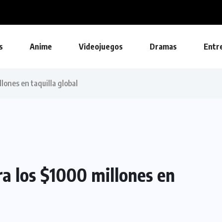
zación gratuita para Ghost Recon...
s
Anime
Videojuegos
Dramas
Entr
ones en taquilla global
a los $1000 millones en