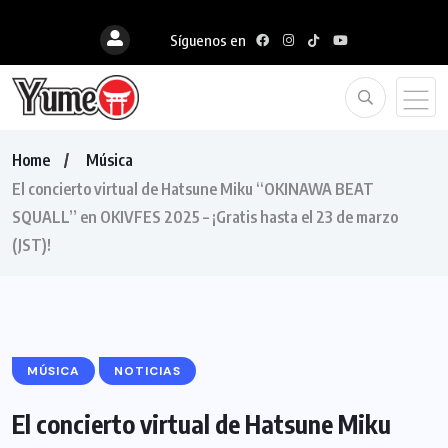
Síguenos en
Home
Música
El concierto virtual de Hatsune Miku “OKINAWA BEAT
SQUALL” en OKIVFES 2025 – ¡Gratis hasta el 23 de marzo
(JST)!
MÚSICA
NOTICIAS
El concierto virtual de Hatsune Miku