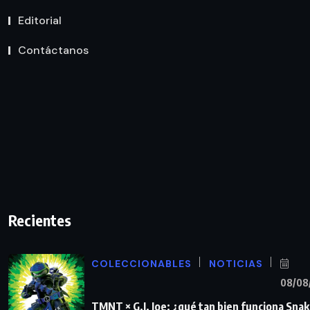
Editorial
Contáctanos
Recientes
COLECCIONABLES
NOTICIAS
08/08
TMNT × G.I. Joe: ¿qué tan bien funciona Sna