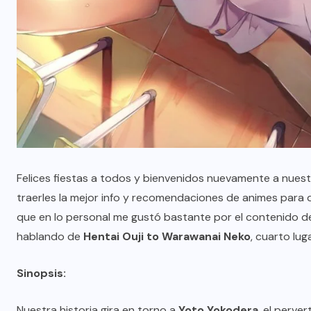
Felices fiestas a todos y bienvenidos nuevamente a nues
traerles la mejor info y recomendaciones de animes para
que en lo personal me gustó bastante por el contenido d
hablando de
Hentai Ouji to Warawanai Neko
, cuarto lug
Sinopsis:
Nuestra historia gira en torno a
Yoto Yokodera
, el perve