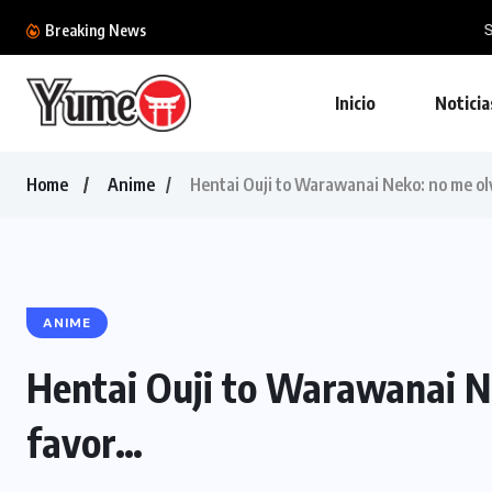
Sony estaría buscando monetizar PlayStation
Breaking News
Inicio
Noticia
Home
Anime
Hentai Ouji to Warawanai Neko: no me ol
ANIME
Hentai Ouji to Warawanai N
favor…