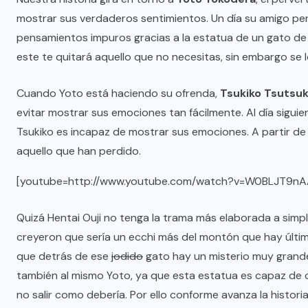
mostrar sus verdaderos sentimientos. Un día su amigo pe
pensamientos impuros gracias a la estatua de un gato de p
este te quitará aquello que no necesitas, sin embargo se l
Cuando Yoto está haciendo su ofrenda,
Tsukiko Tsutsu
evitar mostrar sus emociones tan fácilmente. Al día sigui
Tsukiko es incapaz de mostrar sus emociones. A partir d
aquello que han perdido.
[youtube=http://www.youtube.com/watch?v=W0BLJT9n
Quizá Hentai Ouji no tenga la trama más elaborada a simp
creyeron que sería un ecchi más del montón que hay últi
que detrás de ese
jodido
gato hay un misterio muy grande,
también al mismo Yoto, ya que esta estatua es capaz de 
no salir como debería. Por ello conforme avanza la histo