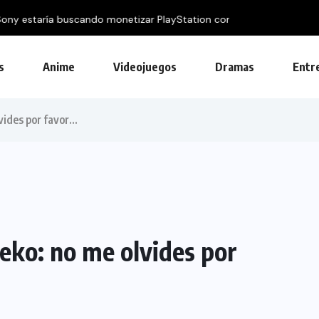
 con publicidad
s
Anime
Videojuegos
Dramas
Entr
vides por favor…
eko: no me olvides por