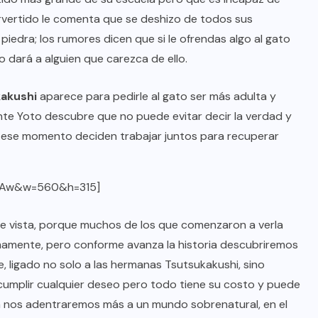
rvertido le comenta que se deshizo de todos sus
iedra; los rumores dicen que si le ofrendas algo al gato
o dará a alguien que carezca de ello.
kakushi
aparece para pedirle al gato ser más adulta y
ente Yoto descubre que no puede evitar decir la verdad y
e ese momento deciden trabajar juntos para recuperar
AAw&w=560&h=315]
le vista, porque muchos de los que comenzaron a verla
mamente, pero conforme avanza la historia descubriremos
 ligado no solo a las hermanas Tsutsukakushi, sino
cumplir cualquier deseo pero todo tiene su costo y puede
ria nos adentraremos más a un mundo sobrenatural, en el