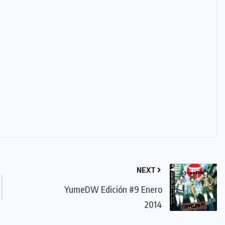
NEXT
YumeDW Edición #9 Enero
2014