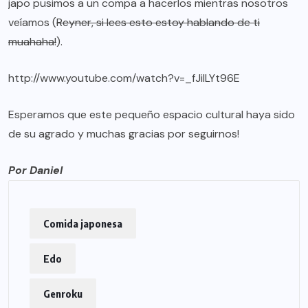
japo pusimos a un compa a hacerlos mientras nosotros
veíamos (
Reyner, si lees esto estoy hablando de ti
muahaha!
).
http://www.youtube.com/watch?v=_fJiILYt96E
Esperamos que este pequeño espacio cultural haya sido
de su agrado y muchas gracias por seguirnos!
Por Daniel
Comida japonesa
Edo
Genroku