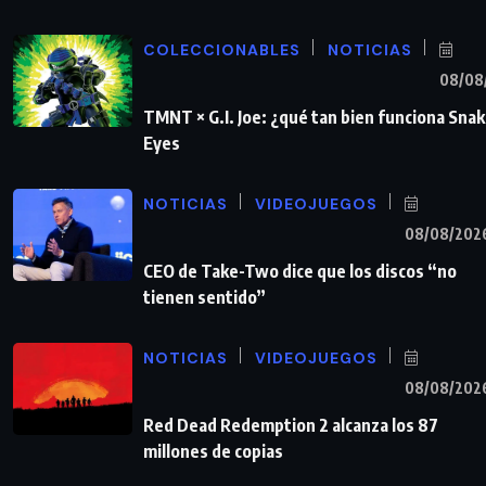
COLECCIONABLES
NOTICIAS
08/08
TMNT × G.I. Joe: ¿qué tan bien funciona Sna
Eyes
NOTICIAS
VIDEOJUEGOS
08/08/202
CEO de Take-Two dice que los discos “no
tienen sentido”
NOTICIAS
VIDEOJUEGOS
08/08/202
Red Dead Redemption 2 alcanza los 87
millones de copias