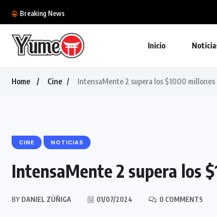
Ya tenemos la colección definitiva de la BlizzC
Breaking News
Inicio
Noticia
Home
Cine
IntensaMente 2 supera los $1000 millones 
CINE
NOTICIAS
IntensaMente 2 supera los $
BY
DANIEL ZÚÑIGA
01/07/2024
0 COMMENTS