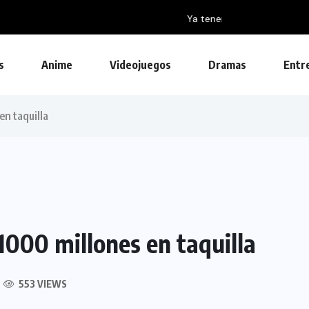
on...
s
Anime
Videojuegos
Dramas
Entr
en taquilla
1000 millones en taquilla
553 VIEWS