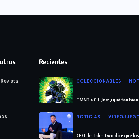
otros
Recientes
 Revista
COLECCIONABLES
NOT
TMNT × G.I. Joe: ¿qué tan bie
nos
NOTICIAS
VIDEOJUEG
CEO de Take-Two dice que los