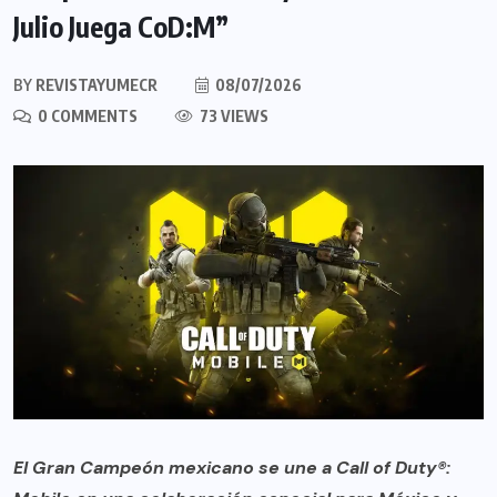
Julio Juega CoD:M”
BY
REVISTAYUMECR
08/07/2026
0 COMMENTS
73 VIEWS
El Gran Campeón mexicano se une a Call of Duty®: