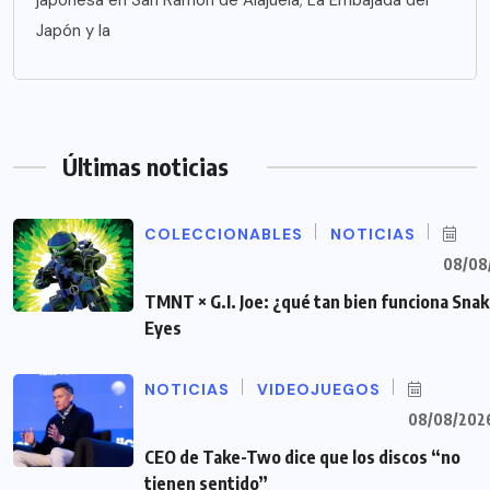
japonesa en San Ramón de Alajuela; La Embajada del
Japón y la
Últimas noticias
COLECCIONABLES
NOTICIAS
08/08
TMNT × G.I. Joe: ¿qué tan bien funciona Sna
Eyes
NOTICIAS
VIDEOJUEGOS
08/08/202
CEO de Take-Two dice que los discos “no
tienen sentido”