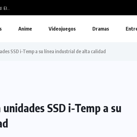
El...
s
Anime
Videojuegos
Dramas
Entr
es SSD i-Temp a su línea industrial de alta calidad
 unidades SSD i-Temp a su
ad