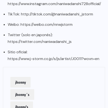
https://www.instagram.com/naniwadanshi728official/
TikTok:
http://tiktok.com/@naniwadanshi_jstorm
Weibo:
https://weibo.com/nnwjstorm
Twitter (solo en japonés):
https://twitter.com/naniwadanshi_js
Sitio oficial:
https://www.j-storm.co.jp/s/js/artist/J0011?wovn=en
jhonny
jhonny´s
jhonny's