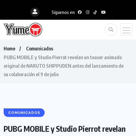
Síguenos en
Home
Comunicados
PUBG MOBILE y Studio Pierrot revelan un teaser animado
original de NARUTO SHIPPUDEN antes del lanzamiento de
su colaboración el 9 de julio
COMUNICADOS
PUBG MOBILE y Studio Pierrot revelan