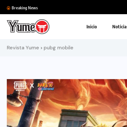
Nintendo Switch ya roza la cima: supera los...
Breaking News
Inicio
Noticia
Revista Yume
pubg mobile
>