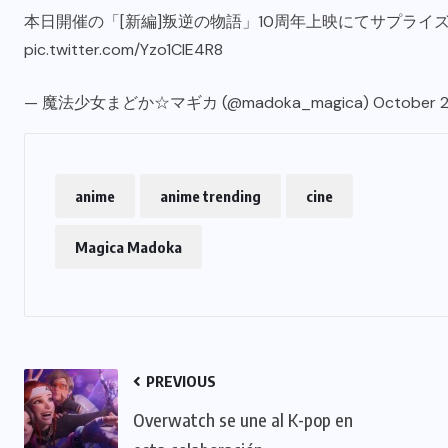
本日開催の「[新編]叛逆の物語」10周年上映にてサプライ
pic.twitter.com/Yzo1CIE4R8
— 魔法少女まどか☆マギカ (@madoka_magica)
October 2
anime
anime trending
cine
Magica Madoka
PREVIOUS
Overwatch se une al K-pop en