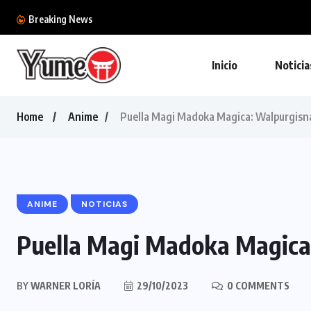
Ubisoft lanza una ac
Breaking News
Inicio
Noticia
Home
Anime
Puella Magi Madoka Magica: Walpurgisn
ANIME
NOTICIAS
Puella Magi Madoka Magica
BY
WARNER LORÍA
29/10/2023
0 COMMENTS