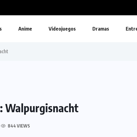
tualización gratuita para Ghost Recon...
s
Anime
Videojuegos
Dramas
Entr
acht
: Walpurgisnacht
844 VIEWS