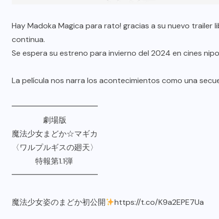
Hay Madoka Magica para rato! gracias a su nuevo trailer l
continua.
Se espera su estreno para invierno del 2024 en cines nip
La película nos narra los acontecimientos como una secuel
━━━━━━━━━━━
劇場版
魔法少女まどか☆マギカ
〈ワルプルギスの廻天〉
特報第1.1弾
━━━━━━━━━━━
魔法少女姿のまどか初公開
https://t.co/K9a2EPE7Ua