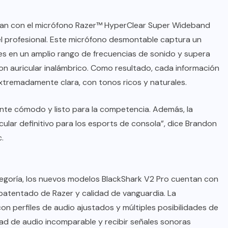
tan con el micrófono Razer™ HyperClear Super Wideband
vel profesional. Este micrófono desmontable captura un
res en un amplio rango de frecuencias de sonido y supera
on auricular inalámbrico. Como resultado, cada información
xtremadamente clara, con tonos ricos y naturales.
emente cómodo y listo para la competencia. Además, la
icular definitivo para los esports de consola”, dice Brandon
.
goría, los nuevos modelos BlackShark V2 Pro cuentan con
patentado de Razer y calidad de vanguardia. La
n perfiles de audio ajustados y múltiples posibilidades de
dad de audio incomparable y recibir señales sonoras