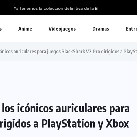
on...
s
Anime
Videojuegos
Dramas
Entr
ónicos auriculares para juegos BlackShark V2 Pro dirigidos a PlayS
los icónicos auriculares para
rigidos a PlayStation y Xbox