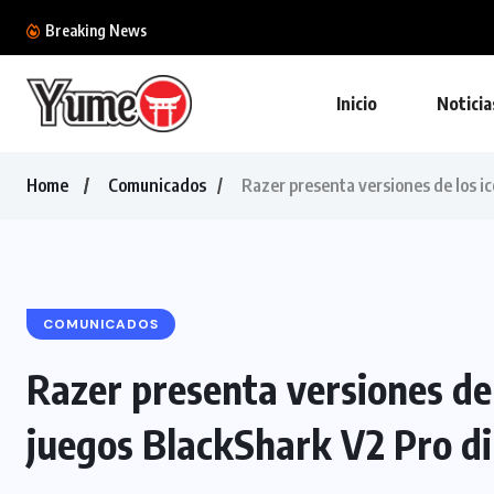
Ya tenemos la colección definitiva de la BlizzC
Breaking News
Inicio
Noticia
Home
Comunicados
Razer presenta versiones de los ic
COMUNICADOS
Razer presenta versiones de 
juegos BlackShark V2 Pro di