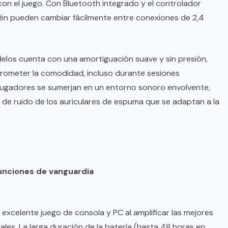
con el juego. Con Bluetooth integrado y el controlador
ién pueden cambiar fácilmente entre conexiones de 2,4
elos cuenta con una amortiguación suave y sin presión,
ometer la comodidad, incluso durante sesiones
 jugadores se sumerjan en un entorno sonoro envolvente,
a de ruido de los auriculares de espuma que se adaptan a la
funciones de vanguardia
 excelente juego de consola y PC al amplificar las mejores
ales. La larga duración de la batería (hasta 48 horas en