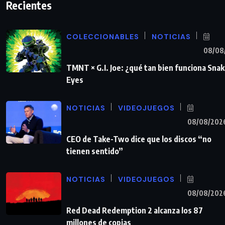
Recientes
COLECCIONABLES
NOTICIAS
08/08
TMNT × G.I. Joe: ¿qué tan bien funciona Sna
Eyes
NOTICIAS
VIDEOJUEGOS
08/08/202
CEO de Take-Two dice que los discos “no
tienen sentido”
NOTICIAS
VIDEOJUEGOS
08/08/202
Red Dead Redemption 2 alcanza los 87
millones de copias