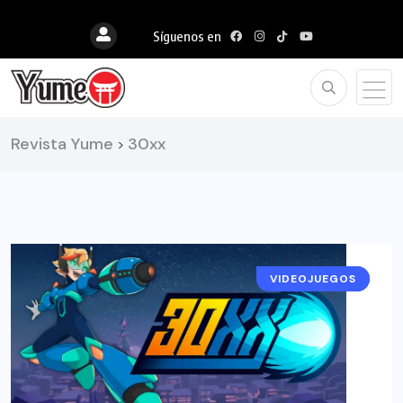
Síguenos en
Revista Yume
30xx
>
VIDEOJUEGOS
RESEÑAS