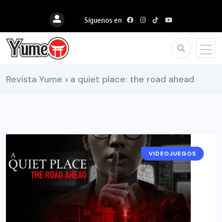
Síguenos en
Revista Yume
a quiet place: the road ahead
>
VIDEOJUEGOS
RESEÑAS