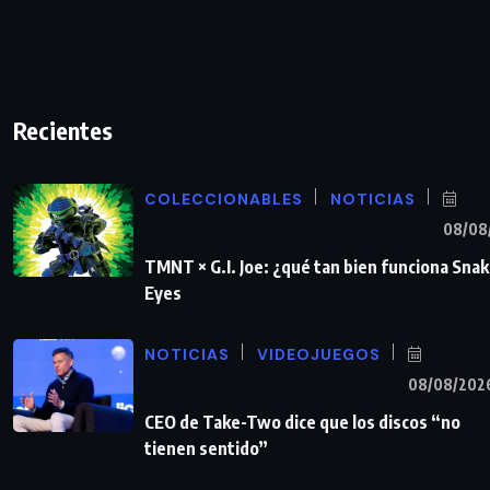
Recientes
COLECCIONABLES
NOTICIAS
08/08
TMNT × G.I. Joe: ¿qué tan bien funciona Sna
Eyes
NOTICIAS
VIDEOJUEGOS
08/08/202
CEO de Take-Two dice que los discos “no
tienen sentido”