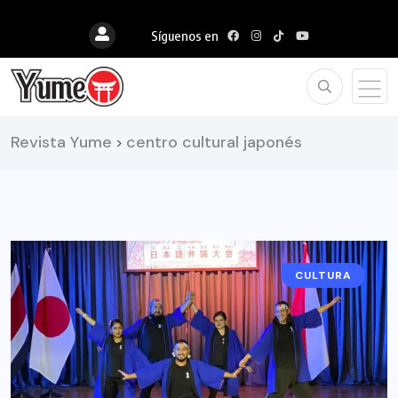
Síguenos en
Revista Yume
centro cultural japonés
>
CULTURA