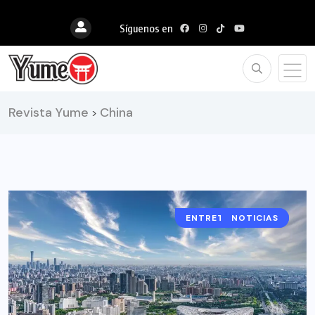
Síguenos en
Revista Yume
China
>
ENTRETENIMIENTO
NOTICIAS